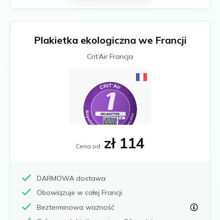
Frankfurt nad Menem
Čeština
Gelsenkirchen
Slovenčina
Hagen
Plakietka ekologiczna we Francji
Hamburg
Magyar
Hanower
Română
Crit’Air Francja
Heidelberg
Português
Heidenheim
Ilsfeld
Karlsruhe
Kolonia
Leonberg i Hemmingen
Limburg
zł 114
Cena od
Lipsk
Ludwigsburg
Magdeburg
DARMOWA dostawa
Mannheim
Obowiązuje w całej Francji
Moguncja i Wiesbaden
Bezterminowa ważność
Monachium