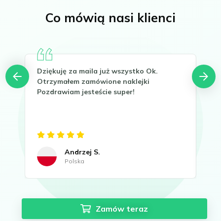
Co mówią nasi klienci
Dziękuję za maila już wszystko Ok.
Hel
Otrzymałem zamówione naklejki
Tha
Pozdrawiam jesteście super!
It 
now
Gre
Andrzej S.
Polska
Zamów teraz