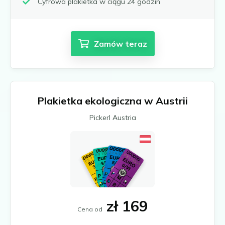
Cyfrowa plakietka w ciągu 24 godzin
Münster
Neu-Ulm
Offenbach nad Menem
Osnabrück
Zamów teraz
Ratyzbona
Schwäbisch Gmünd
Stuttgart
Ulm
Plakietka ekologiczna w Austrii
Wuppertal
Pickerl Austria
Zagłębie Ruhry
Wszystkie niemieckie strefy niskiej emisji
zł 169
Cena od