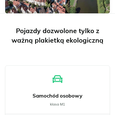
Münster
Neu-Ulm
Offenbach nad Menem
Osnabrück
Ratyzbona
Pojazdy dozwolone tylko z
Schwäbisch Gmünd
ważną plakietką ekologiczną
Stuttgart
Ulm
Wuppertal
Zagłębie Ruhry
Wszystkie niemieckie strefy niskiej emisji
Samochód osobowy
klasa M1