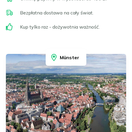
Frankfurt nad Menem
Čeština
Gelsenkirchen
Bezpłatna dostawa na cały świat.
Slovenčina
Hagen
Hamburg
Magyar
Kup tylko raz - dożywotnia ważność.
Hanower
Română
Heidelberg
Português
Heidenheim
Ilsfeld
Münster
Karlsruhe
Kolonia
Leonberg i Hemmingen
Limburg
Lipsk
Ludwigsburg
Magdeburg
Mannheim
Moguncja i Wiesbaden
Monachium