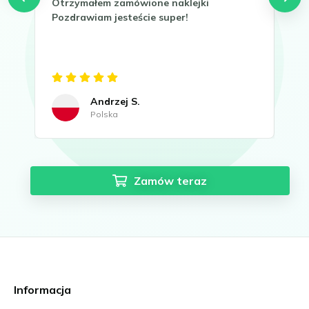
Otrzymałem zamówione naklejki
Tha
Pozdrawiam jesteście super!
It 
now
Gre
Andrzej S.
Polska
Zamów teraz
Informacja