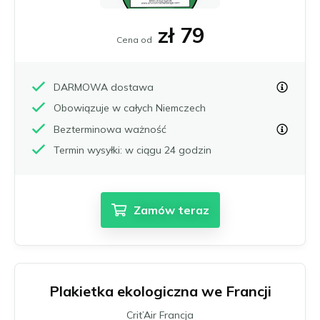
Chambéry
Burgenland
Zamów Umweltplakietkę
zł 79
Grenoble
Górna Austria
Cena od
Lille
Styria
Lyon
Tyrol
DARMOWA dostawa
Marsylia
Wiedeń i okolice
English
Akwizgran
Paryż
Wszystkie austriackie strefy niskiej emisji
Obowiązuje w całych Niemczech
Dansk
Augsburg
Wielki Paryż
Bezterminowa ważność
Français
Berlin
Strasburg
Termin wysyłki: w ciągu 24 godzin
Bonn
Tuluza
Italiano
Brema
Wszystkie francuskie strefy niskiej emisji
Deutsch
Darmstadt
Zamów teraz
Nederlands
Dortmund
Drezno
Español
Duisburg
Suomi
Düsseldorf
Svenska
Erfurt
Plakietka ekologiczna we Francji
Essen
Norsk bokmål
Crit’Air Francja