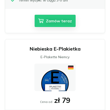
Termin wysyłki: w ciągu 3-5 dni
Zamów teraz
Niebieska E-Plakietka
E-Plakette Niemcy
zł 79
Cena od