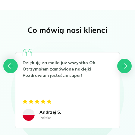
Co mówią nasi klienci
Dziękuję za maila już wszystko Ok.
Hel
Otrzymałem zamówione naklejki
Tha
Pozdrawiam jesteście super!
It 
now
Gre
Andrzej S.
Polska