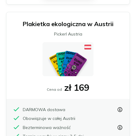
Münster
Neu-Ulm
Offenbach nad Menem
Plakietka ekologiczna w Austrii
Osnabrück
Ratyzbona
Pickerl Austria
Schwäbisch Gmünd
Stuttgart
Ulm
Wuppertal
Zagłębie Ruhry
Wszystkie niemieckie strefy niskiej emisji
zł 169
Cena od
DARMOWA dostawa
Obowiązuje w całej Austrii
Bezterminowa ważność