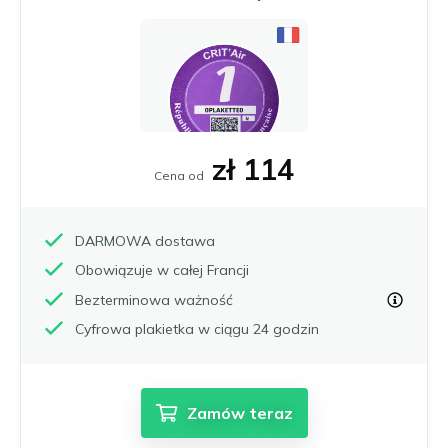
Frankfurt nad Menem
Čeština
Gelsenkirchen
Slovenčina
Hagen
Hamburg
Magyar
Hanower
Română
Heidelberg
Português
Heidenheim
zł 114
Cena od
Ilsfeld
Karlsruhe
Kolonia
DARMOWA dostawa
Leonberg i Hemmingen
Obowiązuje w całej Francji
Limburg
Bezterminowa ważność
Lipsk
Cyfrowa plakietka w ciągu 24 godzin
Ludwigsburg
Magdeburg
Mannheim
Moguncja i Wiesbaden
Zamów teraz
Monachium