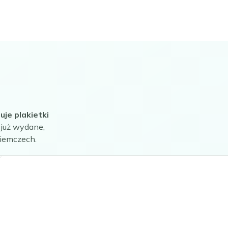
je plakietki
 już wydane,
iemczech.