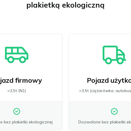
plakietką ekologiczną
jazd firmowy
Pojazd użytk
<3,5t (N1)
>3,5t (ciężarówka, autobus
 bez plakietki ekologicznej
Dozwolone bez plakietki ek