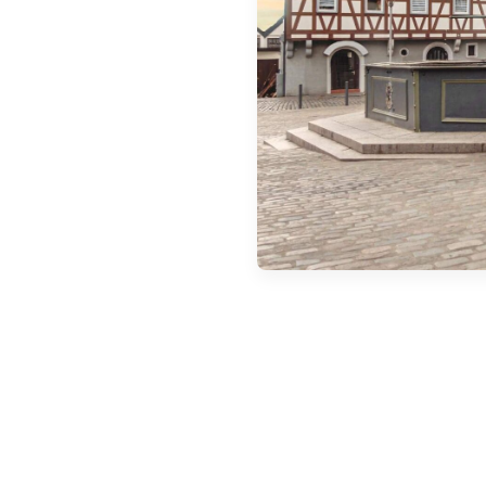
Zamów Umweltplakietkę