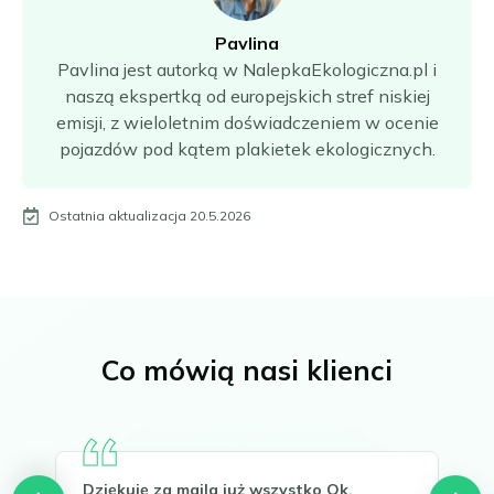
Pavlina
Pavlina jest autorką w NalepkaEkologiczna.pl i
naszą ekspertką od europejskich stref niskiej
emisji, z wieloletnim doświadczeniem w ocenie
pojazdów pod kątem plakietek ekologicznych.
Ostatnia aktualizacja 20.5.2026
Co mówią nasi klienci
Dziękuję za maila już wszystko Ok.
Hel