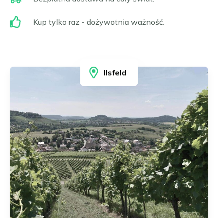
Frankfurt nad Menem
Čeština
Gelsenkirchen
Kup tylko raz - dożywotnia ważność.
Slovenčina
Hagen
Hamburg
Magyar
Hanower
Română
Heidelberg
Português
Ilsfeld
Heidenheim
Ilsfeld
Karlsruhe
Kolonia
Leonberg i Hemmingen
Limburg
Lipsk
Ludwigsburg
Magdeburg
Mannheim
Moguncja i Wiesbaden
Monachium