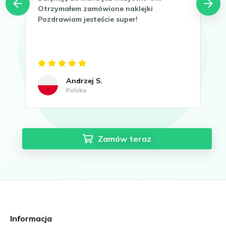
Otrzymałem zamówione naklejki
Tha
Pozdrawiam jesteście super!
It 
now
Gre
Andrzej S.
Polska
Zamów teraz
Informacja