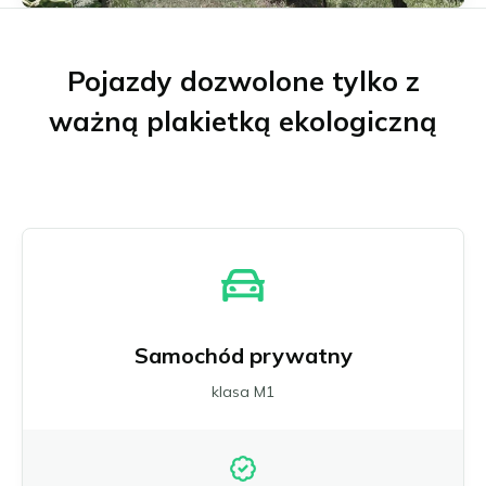
Münster
Neu-Ulm
Offenbach nad Menem
Pojazdy dozwolone tylko z
Osnabrück
ważną plakietką ekologiczną
Ratyzbona
Schwäbisch Gmünd
Stuttgart
Ulm
Wuppertal
Zagłębie Ruhry
Wszystkie niemieckie strefy niskiej emisji
Samochód prywatny
klasa M1