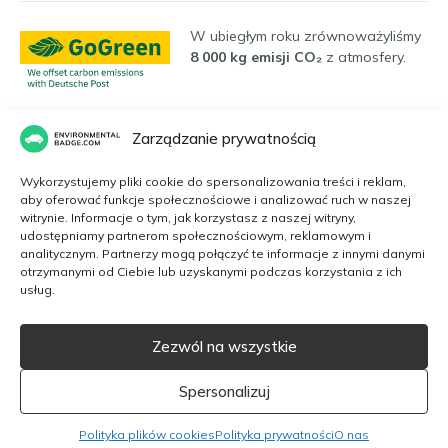
W ubiegłym roku zrównoważyliśmy
8 000 kg emisji CO₂
z atmosfery.
Zarządzanie prywatnością
Języki
Wykorzystujemy pliki cookie do spersonalizowania treści i reklam,
aby oferować funkcje społecznościowe i analizować ruch w naszej
witrynie. Informacje o tym, jak korzystasz z naszej witryny,
Polski
udostępniamy partnerom społecznościowym, reklamowym i
analitycznym. Partnerzy mogą połączyć te informacje z innymi danymi
otrzymanymi od Ciebie lub uzyskanymi podczas korzystania z ich
usług.
English
Zezwól na wszystkie
Strona internetowa ma charakter komercyjny. Nie współpracujemy z
żadną agencją rządową. Naszymi dostawcami są certyfikowane
Dansk
instytucje, a plakietki ekologiczne mają numer certyfikacyjny.
Spersonalizuj
Français
2026 EnvironmentalBadge.com
Polityka plików cookies
Polityka prywatności
O nas
Italiano