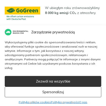
W ubiegłym roku zrównoważyliśmy
8 000 kg emisji CO₂
z atmosfery.
Zarządzanie prywatnością
Języki
Wykorzystujemy pliki cookie do spersonalizowania treści i reklam,
aby oferować funkcje społecznościowe i analizować ruch w naszej
witrynie. Informacje o tym, jak korzystasz z naszej witryny,
Polski
udostępniamy partnerom społecznościowym, reklamowym i
analitycznym. Partnerzy mogą połączyć te informacje z innymi danymi
otrzymanymi od Ciebie lub uzyskanymi podczas korzystania z ich
usług.
English
Zezwól na wszystkie
Strona internetowa ma charakter komercyjny. Nie współpracujemy z
żadną agencją rządową. Naszymi dostawcami są certyfikowane
Dansk
instytucje, a plakietki ekologiczne mają numer certyfikacyjny.
Spersonalizuj
Français
2026 EnvironmentalBadge.com
Polityka plików cookies
Polityka prywatności
O nas
Italiano