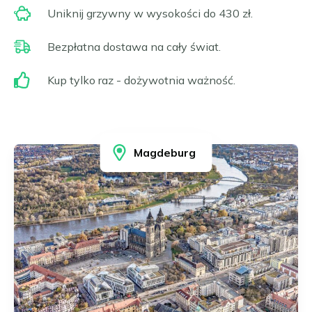
Frankfurt nad Menem
Čeština
Uniknij grzywny w wysokości do 430 zł.
Gelsenkirchen
Slovenčina
Hagen
Bezpłatna dostawa na cały świat.
Hamburg
Magyar
Hanower
Kup tylko raz - dożywotnia ważność.
Română
Heidelberg
Português
Heidenheim
Ilsfeld
Karlsruhe
Magdeburg
Kolonia
Leonberg i Hemmingen
Limburg
Lipsk
Ludwigsburg
Magdeburg
Mannheim
Moguncja i Wiesbaden
Monachium