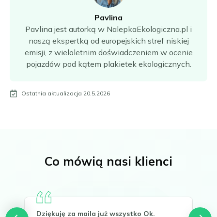
Pavlina
Pavlina jest autorką w NalepkaEkologiczna.pl i
naszą ekspertką od europejskich stref niskiej
emisji, z wieloletnim doświadczeniem w ocenie
pojazdów pod kątem plakietek ekologicznych.
Ostatnia aktualizacja 20.5.2026
Co mówią nasi klienci
Dziękuję za maila już wszystko Ok.
Hel