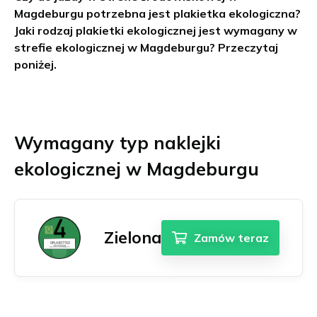
Magdeburgu potrzebna jest plakietka ekologiczna?
Chambéry
Burgenland
Zamów Umweltplakietkę
Jaki rodzaj plakietki ekologicznej jest wymagany w
Grenoble
Górna Austria
strefie ekologicznej w Magdeburgu? Przeczytaj
Lille
Styria
poniżej.
Lyon
Tyrol
Marsylia
Wiedeń i okolice
English
Akwizgran
Paryż
Wszystkie austriackie strefy niskiej emisji
Dansk
Augsburg
Wielki Paryż
Wymagany typ naklejki
Français
Berlin
Strasburg
Bonn
Tuluza
ekologicznej w Magdeburgu
Italiano
Brema
Wszystkie francuskie strefy niskiej emisji
Deutsch
Darmstadt
Nederlands
Dortmund
Drezno
Zielona
Español
Zamów teraz
Duisburg
Suomi
Düsseldorf
Svenska
Erfurt
Essen
Norsk bokmål