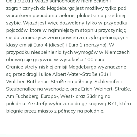
Od 1.9.2011 wjazd samochodów niemieckich i
zagranicznych do Magdeburga jest możliwy tylko pod
warunkiem posiadania zielonej plakietki na przedniej
szybie. Wjazd jest więc dozwolony tylko w przypadku
pojazdów, które w najmniejszym stopniu przyczyniają
się do zanieczyszczenia powietrza, czyli spełniających
klasy emisji Euro 4 (diesel) i Euro 1 (benzyna). W
przypadku niespełnienia tych wymogów w Niemczech
obowiązuje grzywna w wysokości 100 euro.
Granice strefy niskiej emisji Magdeburga wyznaczone
są przez drogi i ulice Albert-Vater-Straße (B1) i
Walther-Rathenau-Straße na północy; Schleinufer i
Steubenallee na wschodzie; oraz Erich-Weinert-Straße,
Am Fuchsberg, Europa-, West- oraz Südring na
południu. Ze strefy wyłączono drogę krajową B71, która
biegnie przez miasto z północy na południe.