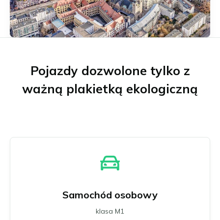
Münster
Neu-Ulm
Offenbach nad Menem
Osnabrück
Ratyzbona
Schwäbisch Gmünd
Pojazdy dozwolone tylko z
Stuttgart
ważną plakietką ekologiczną
Ulm
Wuppertal
Zagłębie Ruhry
Wszystkie niemieckie strefy niskiej emisji
Samochód osobowy
klasa M1