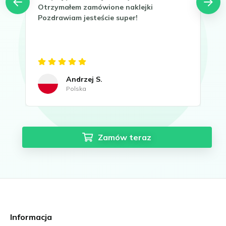
Otrzymałem zamówione naklejki
Tha
Pozdrawiam jesteście super!
It 
now
Gre
Andrzej S.
Polska
Zamów teraz
Informacja