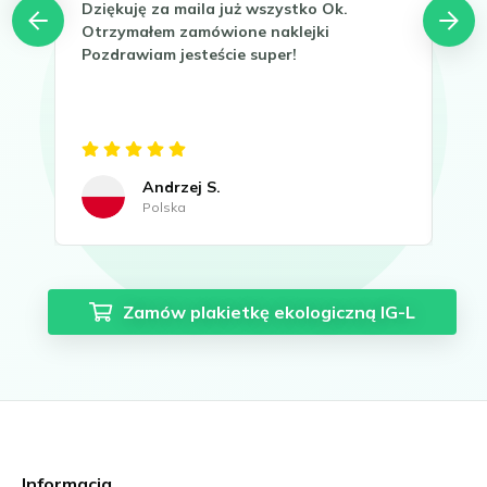
Dziękuję za maila już wszystko Ok.
Hel
Otrzymałem zamówione naklejki
Tha
Pozdrawiam jesteście super!
It 
now
Gre
Andrzej S.
Polska
Zamów plakietkę ekologiczną IG-L
Informacja