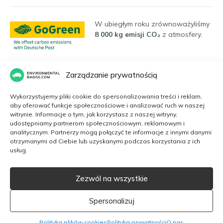
W ubiegłym roku zrównoważyliśmy
8 000 kg emisji CO₂
z atmosfery.
Zarządzanie prywatnością
Języki
Wykorzystujemy pliki cookie do spersonalizowania treści i reklam,
aby oferować funkcje społecznościowe i analizować ruch w naszej
witrynie. Informacje o tym, jak korzystasz z naszej witryny,
Polski
udostępniamy partnerom społecznościowym, reklamowym i
analitycznym. Partnerzy mogą połączyć te informacje z innymi danymi
otrzymanymi od Ciebie lub uzyskanymi podczas korzystania z ich
usług.
English
Zezwól na wszystkie
Strona internetowa ma charakter komercyjny. Nie współpracujemy z
żadną agencją rządową. Naszymi dostawcami są certyfikowane
Dansk
instytucje, a plakietki ekologiczne mają numer certyfikacyjny.
Spersonalizuj
Français
2026 EnvironmentalBadge.com
Polityka plików cookies
Polityka prywatności
O nas