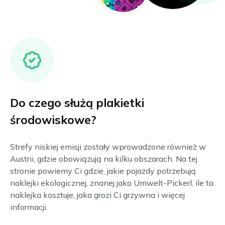
Chambéry
Burgenland
Zamów Umweltplakietkę
Grenoble
Górna Austria
Lille
Styria
Lyon
Tyrol
Marsylia
Wiedeń i okolice
English
Akwizgran
Paryż
Wszystkie austriackie strefy niskiej emisji
Dansk
Augsburg
Wielki Paryż
Do czego służą plakietki
Français
Berlin
Strasburg
Bonn
Tuluza
Italiano
środowiskowe?
Brema
Wszystkie francuskie strefy niskiej emisji
Deutsch
Darmstadt
Strefy niskiej emisji zostały wprowadzone również w
Nederlands
Dortmund
Austrii, gdzie obowiązują na kilku obszarach. Na tej
Drezno
Español
stronie powiemy Ci gdzie, jakie pojazdy potrzebują
Duisburg
naklejki ekologicznej, znanej jako Umwelt-Pickerl, ile ta
Suomi
Düsseldorf
naklejka kosztuje, jaka grozi Ci grzywna i więcej
Svenska
Erfurt
informacji.
Essen
Norsk bokmål