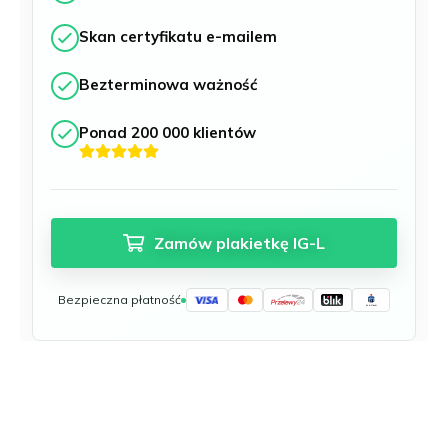
Münster
Neu-Ulm
Skan certyfikatu e-mailem
Offenbach nad Menem
Bezterminowa ważność
Osnabrück
Ratyzbona
Ponad 200 000 klientów
Schwäbisch Gmünd
Stuttgart
Ulm
Wuppertal
Zagłębie Ruhry
Zamów plakietkę IG-L
Wszystkie niemieckie strefy niskiej emisji
Bezpieczna płatność