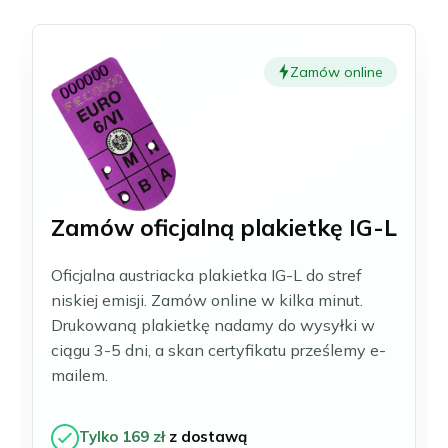
Frankfurt nad Menem
Čeština
Gelsenkirchen
Slovenčina
Hagen
Zamów online
Hamburg
Magyar
Hanower
Română
Heidelberg
Português
Heidenheim
Ilsfeld
Karlsruhe
Zamów oficjalną plakietkę IG-L
Kolonia
Leonberg i Hemmingen
Oficjalna austriacka plakietka IG-L do stref
Limburg
niskiej emisji. Zamów online w kilka minut.
Lipsk
Drukowaną plakietkę nadamy do wysyłki w
Ludwigsburg
ciągu 3-5 dni, a skan certyfikatu prześlemy e-
Magdeburg
mailem.
Mannheim
Moguncja i Wiesbaden
Monachium
Tylko 169 zł
z dostawą