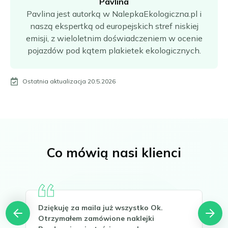
Pavlina
Pavlina jest autorką w NalepkaEkologiczna.pl i
naszą ekspertką od europejskich stref niskiej
emisji, z wieloletnim doświadczeniem w ocenie
pojazdów pod kątem plakietek ekologicznych.
Ostatnia aktualizacja 20.5.2026
Co mówią nasi klienci
Dziękuję za maila już wszystko Ok.
Hel
Otrzymałem zamówione naklejki
Tha