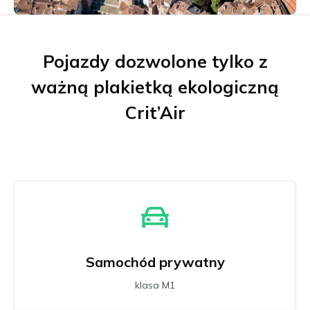
Münster
Neu-Ulm
Offenbach nad Menem
Pojazdy dozwolone tylko z
Osnabrück
Ratyzbona
ważną plakietką ekologiczną
Schwäbisch Gmünd
Crit’Air
Stuttgart
Ulm
Wuppertal
Zagłębie Ruhry
Wszystkie niemieckie strefy niskiej emisji
Samochód prywatny
klasa M1