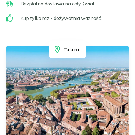
Frankfurt nad Menem
Bezpłatna dostawa na cały świat.
Čeština
Gelsenkirchen
Slovenčina
Hagen
Kup tylko raz - dożywotnia ważność.
Hamburg
Magyar
Hanower
Română
Heidelberg
Português
Heidenheim
Tuluza
Ilsfeld
Karlsruhe
Kolonia
Leonberg i Hemmingen
Limburg
Lipsk
Ludwigsburg
Magdeburg
Mannheim
Moguncja i Wiesbaden
Monachium