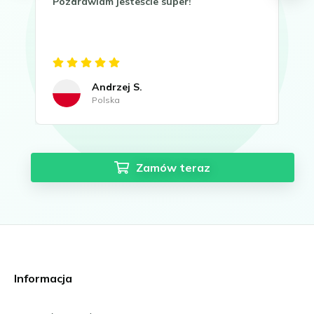
Pozdrawiam jesteście super!
It 
now
Gre
Andrzej S.
Polska
Zamów teraz
Informacja