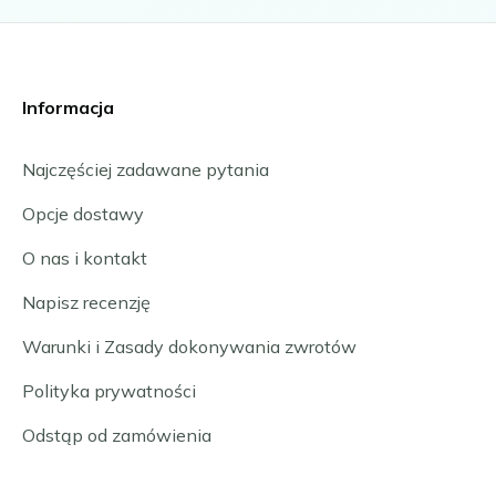
Münster
Neu-Ulm
Offenbach nad Menem
Osnabrück
Informacja
Ratyzbona
Schwäbisch Gmünd
Najczęściej zadawane pytania
Stuttgart
Ulm
Opcje dostawy
Wuppertal
O nas i kontakt
Zagłębie Ruhry
Wszystkie niemieckie strefy niskiej emisji
Napisz recenzję
Warunki i Zasady dokonywania zwrotów
Polityka prywatności
Odstąp od zamówienia